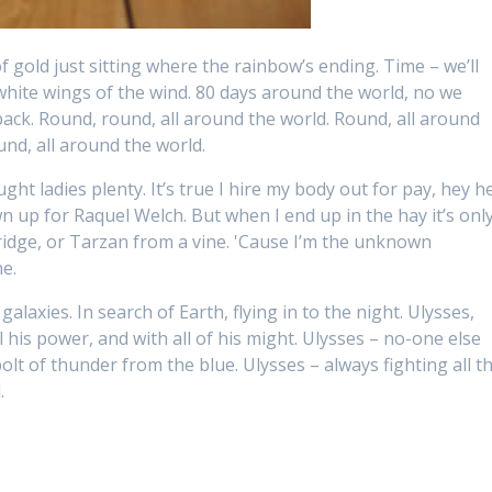
of gold just sitting where the rainbow’s ending. Time – we’ll
e white wings of the wind. 80 days around the world, no we
 back. Round, round, all around the world. Round, all around
und, all around the world.
ght ladies plenty. It’s true I hire my body out for pay, hey he
n up for Raquel Welch. But when I end up in the hay it’s onl
idge, or Tarzan from a vine. 'Cause I’m the unknown
e.
alaxies. In search of Earth, flying in to the night. Ulysses,
l his power, and with all of his might. Ulysses – no-one else
bolt of thunder from the blue. Ulysses – always fighting all t
.