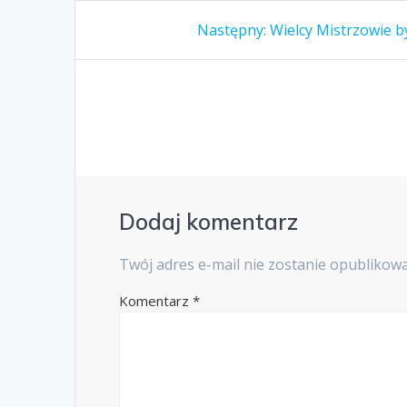
Nawigacja
Następny
Następny:
Wielcy Mistrzowie by
wpis:
wpisu
Dodaj komentarz
Twój adres e-mail nie zostanie opublikow
Komentarz
*