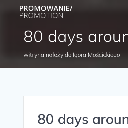
Skip
PROMOWANIE/
to
PROMOTION
content
80 days arou
witryna należy do Igora Mościckiego
80 days aroun