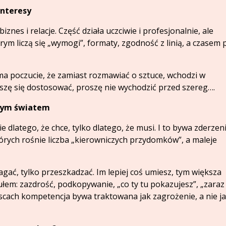
 interesy
biznes i relacje. Część działa uczciwie i profesjonalnie, ale
órym liczą się „wymogi”, formaty, zgodność z linią, a czasem 
to ma poczucie, że zamiast rozmawiać o sztuce, wchodzi w
oszę się dostosować, proszę nie wychodzić przed szereg….
nnym światem
e dlatego, że chce, tylko dlatego, że musi. I to bywa zderzen
órych rośnie liczba „kierowniczych przydomków”, a maleje
agać, tylko przeszkadzać. Im lepiej coś umiesz, tym większa
ułem: zazdrość, podkopywanie, „co ty tu pokazujesz”, „zaraz
jscach kompetencja bywa traktowana jak zagrożenie, a nie j