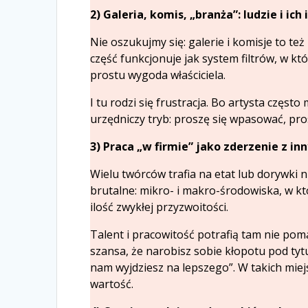
2) Galeria, komis, „branża”: ludzie i ich
Nie oszukujmy się: galerie i komisje to też 
część funkcjonuje jak system filtrów, w kt
prostu wygoda właściciela.
I tu rodzi się frustracja. Bo artysta częs
urzędniczy tryb: proszę się wpasować, pr
3) Praca „w firmie” jako zderzenie z i
Wielu twórców trafia na etat lub dorywki ni
brutalne: mikro- i makro-środowiska, w kt
ilość zwykłej przyzwoitości.
Talent i pracowitość potrafią tam nie pom
szansa, że narobisz sobie kłopotu pod tyt
nam wyjdziesz na lepszego”. W takich mie
wartość.