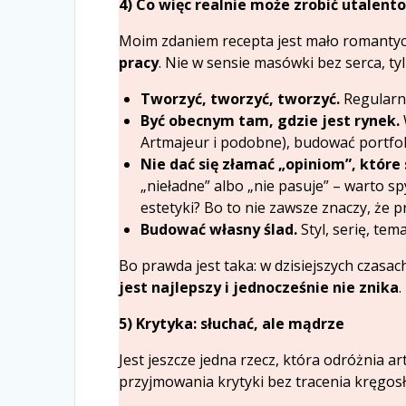
4) Co więc realnie może zrobić utalen
Moim zdaniem recepta jest mało romantyc
pracy
. Nie w sensie masówki bez serca, ty
Tworzyć, tworzyć, tworzyć.
Regularni
Być obecnym tam, gdzie jest rynek.
Artmajeur i podobne), budować portfol
Nie dać się złamać „opiniom”, które
„nieładne” albo „nie pasuje” – warto sp
estetyki? Bo to nie zawsze znaczy, że pr
Budować własny ślad.
Styl, serię, tem
Bo prawda jest taka: w dzisiejszych czasac
jest najlepszy i jednocześnie nie znika
.
5) Krytyka: słuchać, ale mądrze
Jest jeszcze jedna rzecz, która odróżnia 
przyjmowania krytyki bez tracenia kręgos