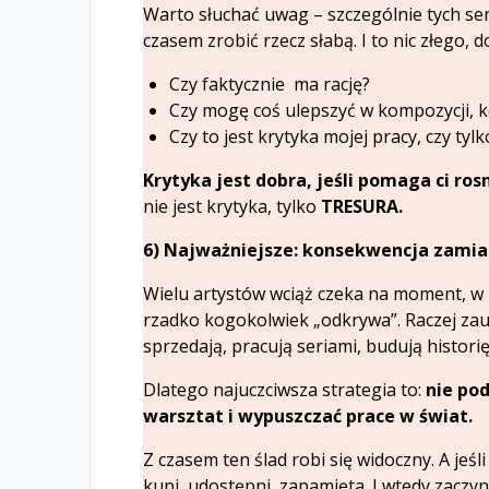
Warto słuchać uwag – szczególnie tych se
czasem zrobić rzecz słabą. I to nic złego, 
Czy faktycznie ma rację?
Czy mogę coś ulepszyć w kompozycji, ko
Czy to jest krytyka mojej pracy, czy tyl
Krytyka jest dobra, jeśli pomaga ci ros
nie jest krytyka, tylko
TRESURA.
6) Najważniejsze: konsekwencja zamias
Wielu artystów wciąż czeka na moment, w k
rzadko kogokolwiek „odkrywa”. Raczej zauw
sprzedają, pracują seriami, budują historię
Dlatego najuczciwsza strategia to:
nie pod
warsztat i wypuszczać prace w świat.
Z czasem ten ślad robi się widoczny. A jeśl
kupi, udostępni, zapamięta. I wtedy zaczyn