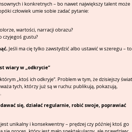
nsownych i konkretnych – bo nawet największy talent może
dopóki człowiek umie sobie zadać pytanie:
lorze, wartości, narracji obrazu?
ko czyjegoś gustu?
nąć.
Jeśli ma cię tylko zawstydzić albo ustawić w szeregu – to
t wiary w „odkrycie”
tórym „ktoś ich odkryje”. Problem w tym, że dzisiejszy świa
aża tych, którzy już są w ruchu: publikują, pokazują,
.
dawać się, działać regularnie, robić swoje, poprawiać
i jest unikalny i konsekwentny – prędzej czy później ktoś go
a się proces, który jest mało spektakularny, ale prawdziwy: