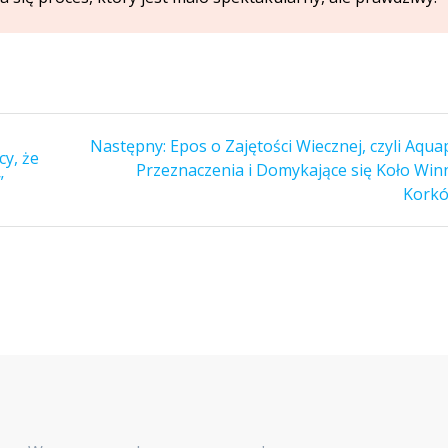
Następny
Następny:
Epos o Zajętości Wiecznej, czyli Aqu
cy, że
wpis:
Przeznaczenia i Domykające się Koło Win
”
Kork