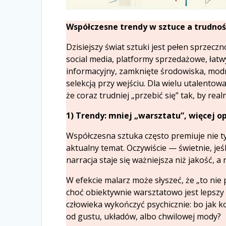
Współczesne trendy w sztuce a trudność 
Dzisiejszy świat sztuki jest pełen sprzeczn
social media, platformy sprzedażowe, łatw
informacyjny, zamknięte środowiska, modne
selekcją przy wejściu. Dla wielu utalentow
że coraz trudniej „przebić się” tak, by real
1) Trendy: mniej „warsztatu”, więcej o
Współczesna sztuka często premiuje nie tyl
aktualny temat. Oczywiście — świetnie, jeś
narracja staje się ważniejsza niż jakość,
W efekcie malarz może słyszeć, że „to nie p
choć obiektywnie warsztatowo jest lepszy 
człowieka wykończyć psychicznie: bo jak k
od gustu, układów, albo chwilowej mody?