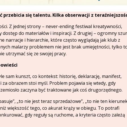
przebicia się talentu. Kilka obserwacji z teraźniejszoś
ości. Z jednej strony – never-ending festiwal kreatywności,
y dostęp do materiałów i inspiracji. Z drugiej – ogromny sz
 narracje i hierarchie, które często wyglądają jak klub z
anych malarzy problemem nie jest brak umiejętności, tylko to
nie utrzymać się ze swojej pracy.
powieści
e sam kunszt, co kontekst: historię, deklarację, manifest,
li za obrazem stoi myśl. Problem pojawia się wtedy, gdy
 a rzemiosło zaczyna być traktowane jak coś drugorzędnego.
asuje”, „to nie jest teraz sprzedażowe”, „to nie ten kierunek
niż większość tego, co akurat krąży w obiegu. To potrafi
onkurować, gdy reguły są ruchome, a kryteria często zależą