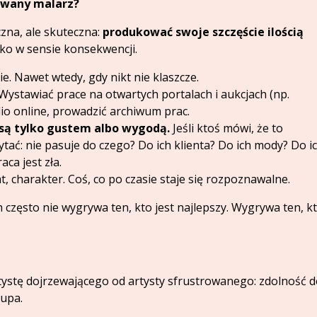
towany malarz?
zna, ale skuteczna:
produkować swoje szczęście ilością
lko w sensie konsekwencji.
e. Nawet wtedy, gdy nikt nie klaszcze.
Wystawiać prace na otwartych portalach i aukcjach (np.
io online, prowadzić archiwum prac.
 są tylko gustem albo wygodą.
Jeśli ktoś mówi, że to
ytać: nie pasuje do czego? Do ich klienta? Do ich mody? Do i
aca jest zła.
at, charakter. Coś, co po czasie staje się rozpoznawalne.
h często nie wygrywa ten, kto jest najlepszy. Wygrywa ten, k
artystę dojrzewającego od artysty sfrustrowanego: zdolność 
łupa.